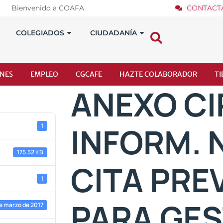
Bienvenido a COAFA
CONTACT
COLEGIADOS
CIUDADANÍA
NES
EMPLEO
CGCAFE
HAZTE COLABORADOR
T
ANEXO CIR
INFORM. N
1
175.52 KB
CITA PRE
1
PARA GES
de marzo de 2017