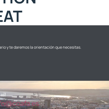
EAT
ario y te daremos la orientación que necesitas.
ail
fo@coafa.es