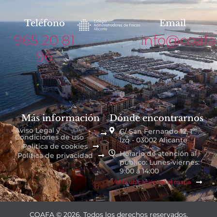
Teléfono
Email
965 20 81
info@coafa
96
Más información
Dónde encontrarnos
Aviso Legal y
C/ San Fernando 12, 1º
Condiciones de uso
Izq - 03002 Alicante
Política de cookies
Horario de atención al
Política de privacidad
público: Lunes-viernes:
9:00 a 14:00
Ver la ubicación en el mapa
COAFA © 2026. Todos los derechos reservados.