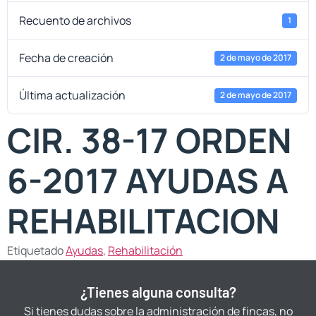
Recuento de archivos
1
Fecha de creación
2 de mayo de 2017
Última actualización
2 de mayo de 2017
CIR. 38-17 ORDEN
6-2017 AYUDAS A
REHABILITACION
Etiquetado
Ayudas
,
Rehabilitación
¿Tienes alguna consulta?
Si tienes dudas sobre la administración de fincas, no