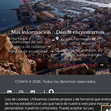
96
Más información
Dónde encontrarnos
Aviso Legal y
C/ San Fernando 12, 1º
Condiciones de uso
Izq - 03002 Alicante
Política de cookies
Horario de atención al
Política de privacidad
público: Lunes-viernes:
9:00 a 14:00
Ver la ubicación en el mapa
COAFA © 2026. Todos los derechos reservados.
Uso de cookies. Utilizamos cookies propias y de terceros que anali
de forma estadística el uso que hace de nuestra web para mejorar 
personalizar nuestros contenidos. Puede aceptar su uso,