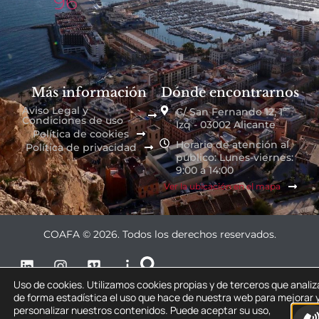
96
Más información
Dónde encontrarnos
Aviso Legal y
C/ San Fernando 12, 1º
Condiciones de uso
Izq - 03002 Alicante
Política de cookies
Horario de atención al
Política de privacidad
público: Lunes-viernes:
9:00 a 14:00
Ver la ubicación en el mapa
COAFA © 2026. Todos los derechos reservados.
Uso de cookies. Utilizamos cookies propias y de terceros que anali
de forma estadística el uso que hace de nuestra web para mejorar 
personalizar nuestros contenidos. Puede aceptar su uso,