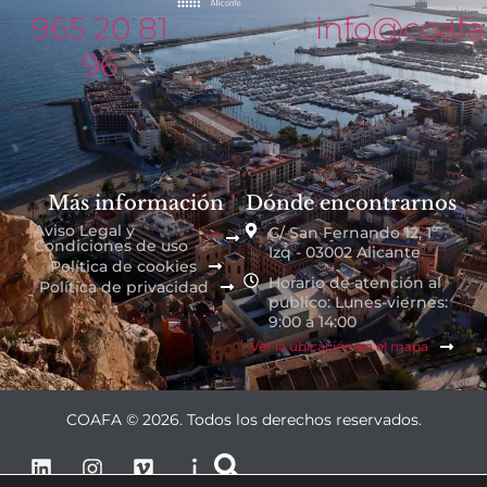
965 20 81
info@coafa
96
Más información
Dónde encontrarnos
Aviso Legal y
C/ San Fernando 12, 1º
Condiciones de uso
Izq - 03002 Alicante
Política de cookies
Horario de atención al
Política de privacidad
público: Lunes-viernes:
9:00 a 14:00
Ver la ubicación en el mapa
COAFA © 2026. Todos los derechos reservados.