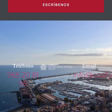
ESCRÍBENOS
Teléfono
Email
965 20 81
info@coafa
96