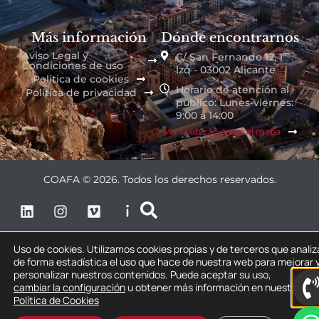
Más información
Dónde encontrarnos
Aviso Legal y
C/ San Fernando 12, 1º
Condiciones de uso
Izq - 03002 Alicante
Política de cookies
Horario de atención al
Política de privacidad
público: Lunes-viernes:
9:00 a 14:00
Ver la ubicación en el mapa
COAFA © 2026. Todos los derechos reservados.
Uso de cookies. Utilizamos cookies propias y de terceros que anali
de forma estadística el uso que hace de nuestra web para mejorar 
personalizar nuestros contenidos. Puede aceptar su uso,
cambiar la configuración
u obtener más información en nuestra
Política de Cookies