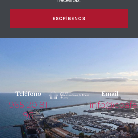
necesitas.
ESCRÍBENOS
Teléfono
Email
965 20 81
info@coafa
96