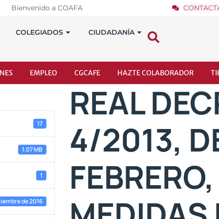
Bienvenido a COAFA
CONTACT
COLEGIADOS
CIUDADANÍA
NES
EMPLEO
CGCAFE
HAZTE COLABORADOR
T
REAL DEC
4/2013, D
17
1.07 MB
FEBRERO,
1
MEDIDAS 
iciembre de 2016