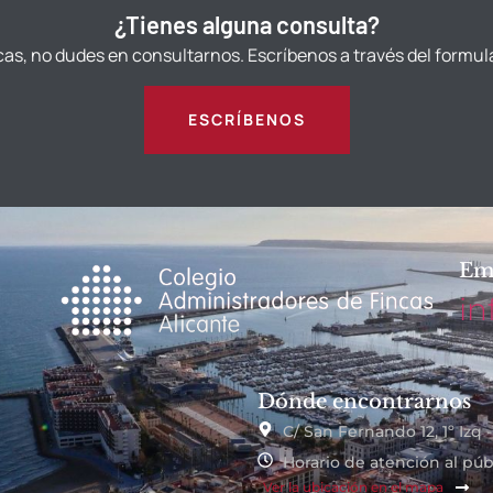
¿Tienes alguna consulta?
cas, no dudes en consultarnos. Escríbenos a través del formul
ESCRÍBENOS
Em
in
Dónde encontrarnos
C/ San Fernando 12, 1º Izq 
Horario de atención al públ
Ver la ubicación en el mapa