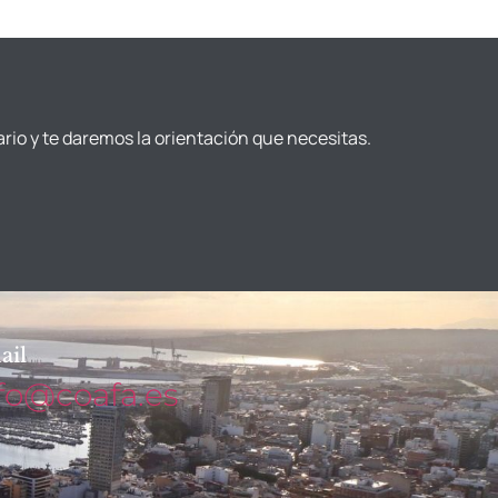
ario y te daremos la orientación que necesitas.
ail
fo@coafa.es