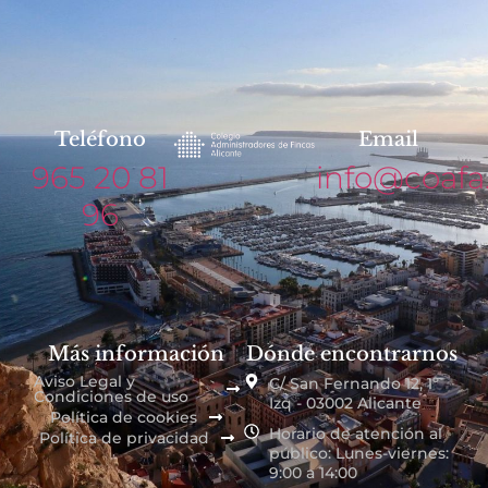
Teléfono
Email
965 20 81
info@coafa
96
Más información
Dónde encontrarnos
Aviso Legal y
C/ San Fernando 12, 1º
Condiciones de uso
Izq - 03002 Alicante
Política de cookies
Horario de atención al
Política de privacidad
público: Lunes-viernes:
9:00 a 14:00