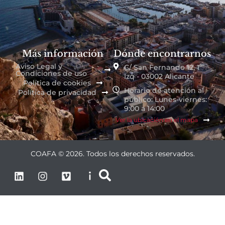
Más información
Dónde encontrarnos
Aviso Legal y
C/ San Fernando 12, 1º
Condiciones de uso
Izq - 03002 Alicante
Política de cookies
Horario de atención al
Política de privacidad
público: Lunes-viernes:
9:00 a 14:00
Ver la ubicación en el mapa
COAFA © 2026. Todos los derechos reservados.