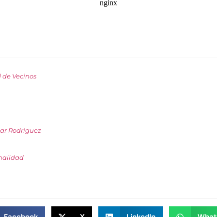
de Vecinos
ar Rodriguez
malidad
Facebook
X
LinkedIn
What