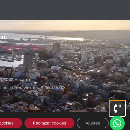
ail
fo@coafa.es
- 03002 Alicante
ico: Lunes-viernes: 9:00 a 14:00
cookies
Rechazar cookies
Ajustes