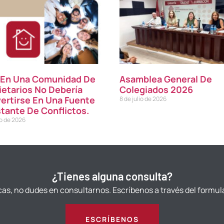
r En Una Comunidad De
Asamblea General De
ietarios No Debería
Colegiados 2026
ertirse En Una Fuente
8 de julio de 2026
tante De Conflictos.
io de 2026
¿Tienes alguna consulta?
cas, no dudes en consultarnos. Escríbenos a través del formul
ESCRÍBENOS