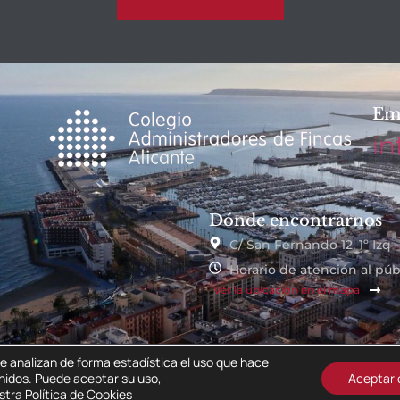
Em
in
Dónde encontrarnos
C/ San Fernando 12, 1º Izq 
Horario de atención al públ
Ver la ubicación en el mapa
e analizan de forma estadística el uso que hace
nidos. Puede aceptar su uso,
Aceptar 
estra
Política de Cookies