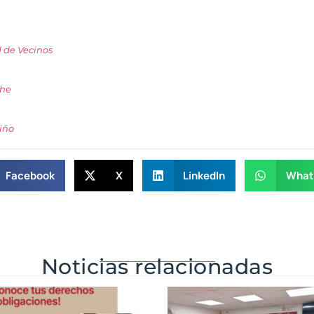
de Vecinos
che
iño
Facebook
X
LinkedIn
What
Noticias relacionadas