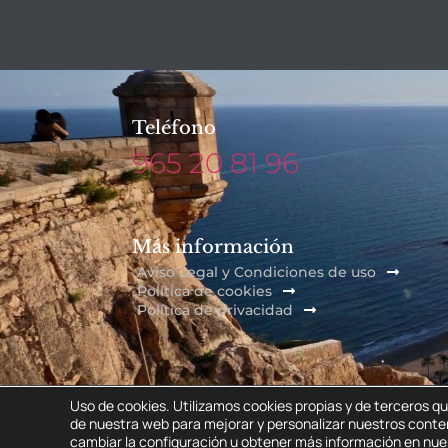
Teléfono
965 20 81 96
Más información
Aviso Legal y Condiciones de uso
Política de cookies
Política de privacidad
Uso de cookies. Utilizamos cookies propias y de terceros qu
COAFA © 2026. Todos los derechos reservados.
de nuestra web para mejorar y personalizar nuestros conte
cambiar la configuración
u obtener más información en nu