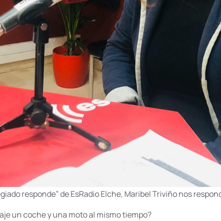
egiado responde” de EsRadio Elche, Maribel Triviño nos respon
raje un coche y una moto al mismo tiempo?