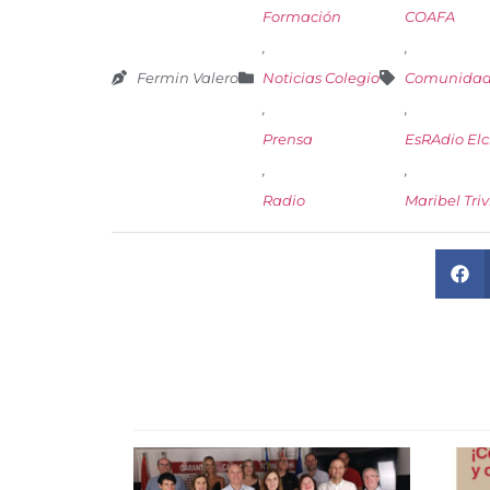
Formación
COAFA
,
,
Fermin Valero
Noticias Colegio
Comunidad 
,
,
Prensa
EsRAdio El
,
,
Radio
Maribel Triv