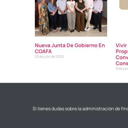
Nueva Junta De Gobierno En
Vivi
COAFA
Prop
Conv
20 de julio de 2026
Cons
9 de jul
Si tienes dudas sobre la administración de fin