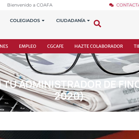
Bienvenido a COAFA
CONTACT
COLEGIADOS
CIUDADANÍA
NES
EMPLEO
CGCAFE
HAZTE COLABORADOR
T
N TU ADMINISTRADOR DE FIN
2020)