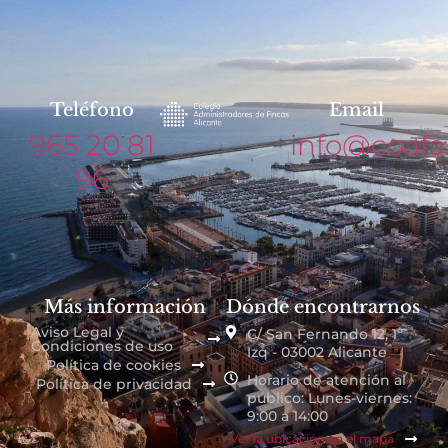
Teléfono
Email
965 20 81
info@coafa
96
Más información
Dónde encontrarnos
Aviso Legal y
C/ San Fernando 12, 1º
Condiciones de uso
Izq - 03002 Alicante
Política de cookies
Horario de atención al
Política de privacidad
público: Lunes-viernes:
9:00 a 14:00
Ver la ubicación en el mapa