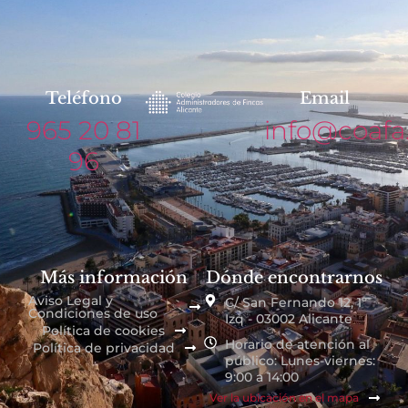
Teléfono
Email
965 20 81
info@coafa
96
Más información
Dónde encontrarnos
Aviso Legal y
C/ San Fernando 12, 1º
Condiciones de uso
Izq - 03002 Alicante
Política de cookies
Horario de atención al
Política de privacidad
público: Lunes-viernes:
9:00 a 14:00
Ver la ubicación en el mapa