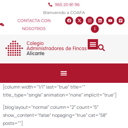
965 20 81 96
Bienvenido a COAFA
CONTACTA CON
NOSOTROS
[column width=”1/1″ last=”true” title=””
title_type=”single” animation=”none” implicit=”true”]
[blog layout=”normal” column=”2″ count=”5″
show_content=”false” nopaging=”true” cat=”58″
posts=””]