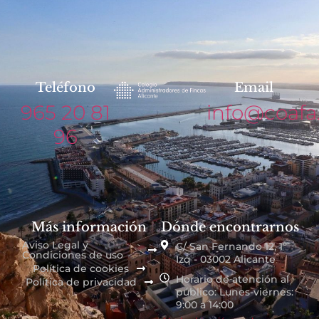
Teléfono
Email
965 20 81
info@coafa
96
Más información
Dónde encontrarnos
Aviso Legal y
C/ San Fernando 12, 1º
Condiciones de uso
Izq - 03002 Alicante
Política de cookies
Horario de atención al
Política de privacidad
público: Lunes-viernes:
9:00 a 14:00