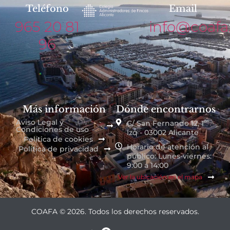
Teléfono
Email
965 20 81
info@coafa
96
Más información
Dónde encontrarnos
Aviso Legal y
C/ San Fernando 12, 1º
Condiciones de uso
Izq - 03002 Alicante
Política de cookies
Horario de atención al
Política de privacidad
público: Lunes-viernes:
9:00 a 14:00
Ver la ubicación en el mapa
COAFA © 2026. Todos los derechos reservados.