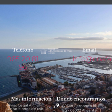
Teléfono
Email
965 20 81
info@coafa
96
Más información
Dónde encontrarnos
Aviso Legal y
C/ San Fernando 12, 1º
Condiciones de uso
Izq - 03002 Alicante